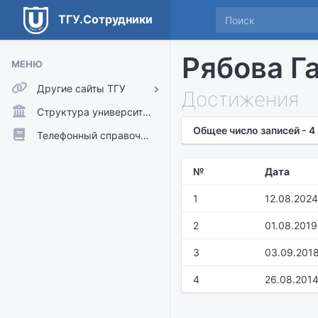
ТГУ.Сотрудники
Рябова Г
МЕНЮ
Другие сайты ТГУ
Достижения
ТГУ.Аккаунты
Структура университета
Общее число записей - 4
ТГУ.Расписание
Телефонный справочник
Главный сайт ТГУ
№
Дата
Moodle
1
12.08.2024
2
01.08.2019
3
03.09.201
4
26.08.201